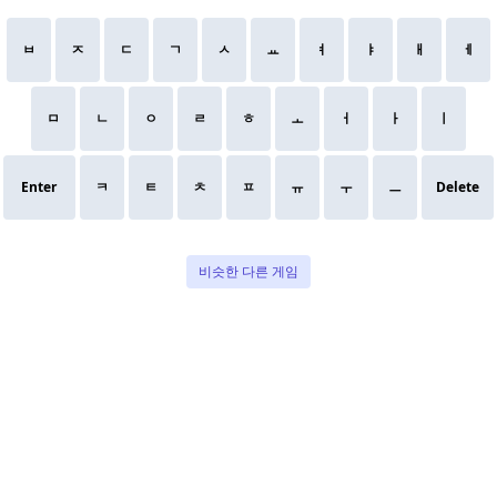
ㅂ
ㅈ
ㄷ
ㄱ
ㅅ
ㅛ
ㅕ
ㅑ
ㅐ
ㅔ
ㅁ
ㄴ
ㅇ
ㄹ
ㅎ
ㅗ
ㅓ
ㅏ
ㅣ
Enter
ㅋ
ㅌ
ㅊ
ㅍ
ㅠ
ㅜ
ㅡ
Delete
비슷한 다른 게임