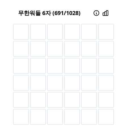
무한워들
6
자 (
691
/
1028
)